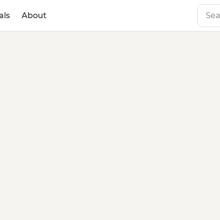
als
About
repid Effe