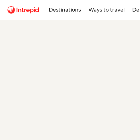
Destinations
Ways to travel
De
The Int